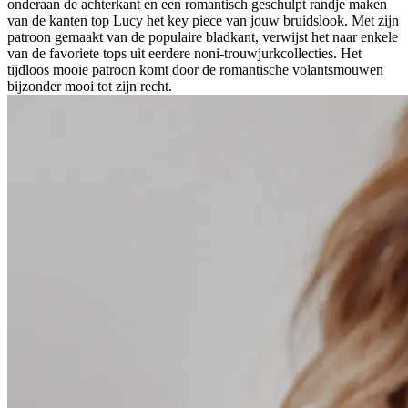
onderaan de achterkant en een romantisch geschulpt randje maken
van de kanten top Lucy het key piece van jouw bruidslook. Met zijn
patroon gemaakt van de populaire bladkant, verwijst het naar enkele
van de favoriete tops uit eerdere noni-trouwjurkcollecties. Het
tijdloos mooie patroon komt door de romantische volantsmouwen
bijzonder mooi tot zijn recht.