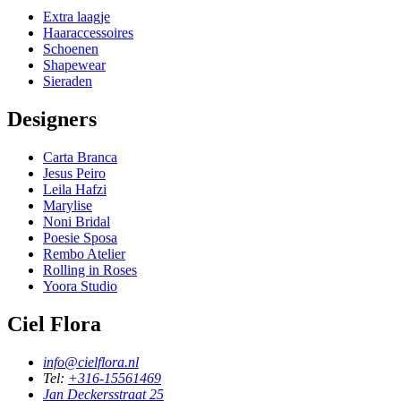
Extra laagje
Haaraccessoires
Schoenen
Shapewear
Sieraden
Designers
Carta Branca
Jesus Peiro
Leila Hafzi
Marylise
Noni Bridal
Poesie Sposa
Rembo Atelier
Rolling in Roses
Yoora Studio
Ciel Flora
info@cielflora.nl
Tel:
+316-15561469
Jan Deckersstraat 25