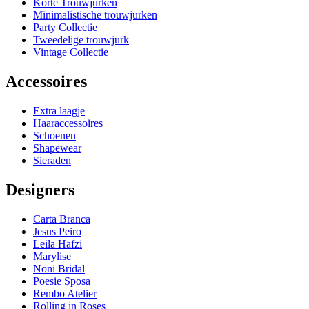
Korte Trouwjurken
Minimalistische trouwjurken
Party Collectie
Tweedelige trouwjurk
Vintage Collectie
Accessoires
Extra laagje
Haaraccessoires
Schoenen
Shapewear
Sieraden
Designers
Carta Branca
Jesus Peiro
Leila Hafzi
Marylise
Noni Bridal
Poesie Sposa
Rembo Atelier
Rolling in Roses