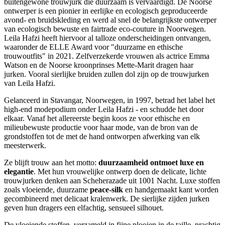
buitengewone trouwjurk die duurzaam is vervaardigd. De Noorse
ontwerper is een pionier in eerlijke en ecologisch geproduceerde
avond- en bruidskleding en werd al snel de belangrijkste ontwerper
van ecologisch bewuste en fairtrade eco-couture in Noorwegen.
Leila Hafzi heeft hiervoor al talloze onderscheidingen ontvangen,
waaronder de ELLE Award voor "duurzame en ethische
trouwoutfits" in 2021. Zelfverzekerde vrouwen als actrice Emma
Watson en de Noorse kroonprinses Mette-Marit dragen haar
jurken. Vooral sierlijke bruiden zullen dol zijn op de trouwjurken
van Leila Hafzi.
Gelanceerd in Stavangar, Noorwegen, in 1997, betrad het label het
high-end modepodium onder Leila Hafzi - en schudde het door
elkaar. Vanaf het allereerste begin koos ze voor ethische en
milieubewuste productie voor haar mode, van de bron van de
grondstoffen tot de met de hand ontworpen afwerking van elk
meesterwerk.
Ze blijft trouw aan het motto:
duurzaamheid ontmoet luxe en
elegantie
. Met hun vrouwelijke ontwerp doen de delicate, lichte
trouwjurken denken aan Scheherazade uit 1001 Nacht. Luxe stoffen
zoals vloeiende, duurzame
peace-silk
en handgemaakt kant worden
gecombineerd met delicaat kralenwerk. De sierlijke zijden jurken
geven hun dragers een elfachtig, sensueel silhouet.
De vloeiende stoffen, verzameld in fijne plooien in de taille, prachtig