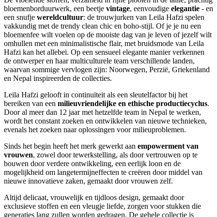
bloemenborduurwerk, een beetje
vintage
, eenvoudige
elegantie
- en
een snufje
wereldcultuur
: de trouwjurken van Leila Hafzi spelen
vakkundig met de trendy clean chic en boho-stijl. Of je je nu een
bloemenfee wilt voelen op de mooiste dag van je leven of jezelf wilt
omhullen met een minimalistische flair, met bruidsmode van Leila
Hafzi kan het allebei. Op een sensueel elegante manier verkennen
de ontwerper en haar multiculturele team verschillende landen,
waarvan sommige vervlogen zijn: Noorwegen, Perzië, Griekenland
en Nepal inspireerden de collecties.
Leila Hafzi gelooft in continuïteit als een sleutelfactor bij het
bereiken van een
milieuvriendelijke en ethische productiecyclus
.
Door al meer dan 12 jaar met hetzelfde team in Nepal te werken,
wordt het constant zoeken en ontwikkelen van nieuwe technieken,
evenals het zoeken naar oplossingen voor milieuproblemen.
Sinds het begin heeft het merk gewerkt aan
empowerment van
vrouwen
, zowel door tewerkstelling, als door vertrouwen op te
bouwen door verdere ontwikkeling, een eerlijk loon en de
mogelijkheid om langetermijneffecten te creëren door middel van
nieuwe innovatieve zaken, gemaakt door vrouwen zelf.
Altijd delicaat, vrouwelijk en tijdloos design, gemaakt door
exclusieve stoffen en een vleugje liefde, zorgen voor stukken die
generaties lang zullen worden gedragen. De gehele collectie is