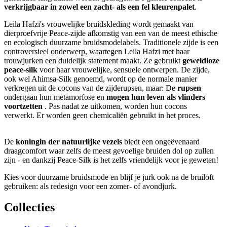
verkrijgbaar in zowel een zacht- als een fel kleurenpalet
.
Leila Hafzi's vrouwelijke bruidskleding wordt gemaakt van
dierproefvrije Peace-zijde afkomstig van een van de meest ethische
en ecologisch duurzame bruidsmodelabels. Traditionele zijde is een
controversieel onderwerp, waartegen Leila Hafzi met haar
trouwjurken een duidelijk statement maakt. Ze gebruikt
geweldloze
peace-silk
voor haar vrouwelijke, sensuele ontwerpen. De zijde,
ook wel Ahimsa-Silk genoemd, wordt op de normale manier
verkregen uit de cocons van de zijderupsen, maar: De
rupsen
ondergaan hun metamorfose en
mogen hun leven als vlinders
voortzetten
. Pas nadat ze uitkomen, worden hun cocons
verwerkt. Er worden geen chemicaliën gebruikt in het proces.
De
koningin der natuurlijke vezels
biedt een ongeëvenaard
draagcomfort waar zelfs de meest gevoelige bruiden dol op zullen
zijn - en dankzij Peace-Silk is het zelfs vriendelijk voor je geweten!
Kies voor duurzame bruidsmode en blijf je jurk ook na de bruiloft
gebruiken: als redesign voor een zomer- of avondjurk.
Collecties